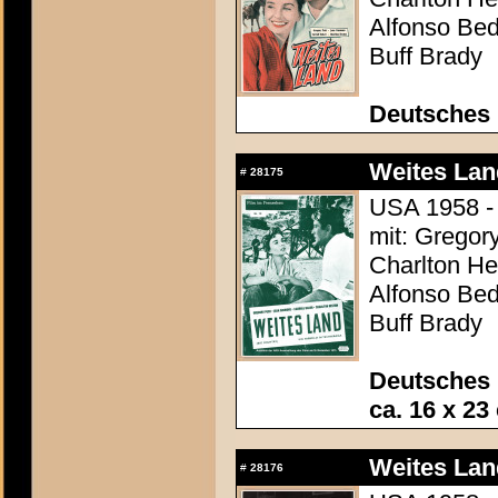
Alfonso Be
Buff Brady
Deutsches
Weites Lan
#
28175
USA 1958 - 
mit: Gregor
Charlton Hes
Alfonso Be
Buff Brady
Deutsches 
ca. 16 x 23
Weites Lan
#
28176