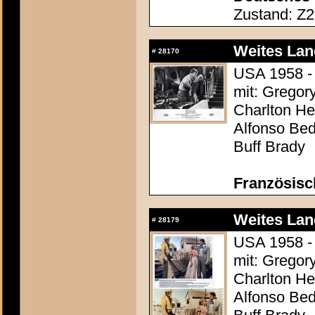
Zustand: Z2 
Weites Lan
#
28170
USA 1958 - 
mit: Gregor
Charlton Hes
Alfonso Be
Buff Brady
Französisc
Weites Lan
#
28179
USA 1958 - 
mit: Gregor
Charlton Hes
Alfonso Be