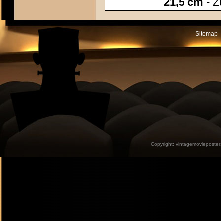
21,5 cm
- Z
Sitemap -
Copyright:
vintagemovieposter