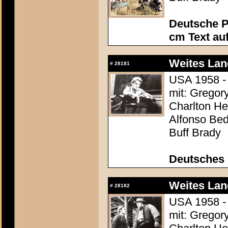
Deutsche P
cm Text au
Weites Lan
#
28181
USA 1958 - 
mit: Gregor
Charlton Hes
Alfonso Be
Buff Brady
Deutsches 
Weites Lan
#
28182
USA 1958 - 
mit: Gregor