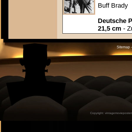
Buff Brady
Deutsche P
21,5 cm
- Z
Sitemap -
Copyright:
vintagemovieposter