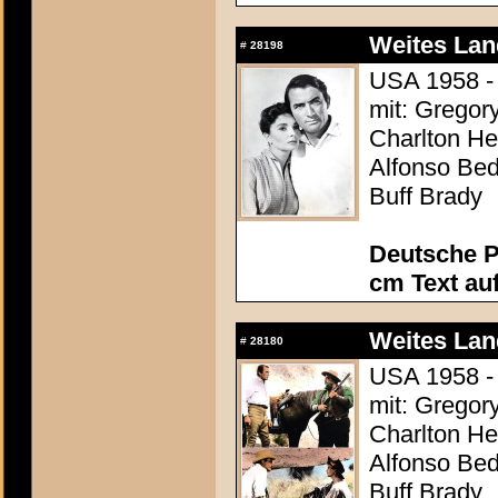
Weites Lan
#
28198
USA 1958 - 
mit: Gregor
Charlton Hes
Alfonso Be
Buff Brady
Deutsche P
cm Text au
Weites Lan
#
28180
USA 1958 - 
mit: Gregor
Charlton Hes
Alfonso Be
Buff Brady