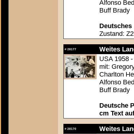
Alfonso Be
Buff Brady
Deutsches 
Zustand: Z2 
Weites Lan
#
28177
USA 1958 - 
mit: Gregor
Charlton Hes
Alfonso Be
Buff Brady
Deutsche P
cm Text au
Weites Lan
#
28170