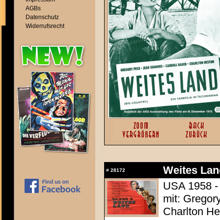
AGBs
Datenschutz
Widerrufsrecht
Weites Lan
#
28172
USA 1958 - 
mit: Gregor
Charlton Hes