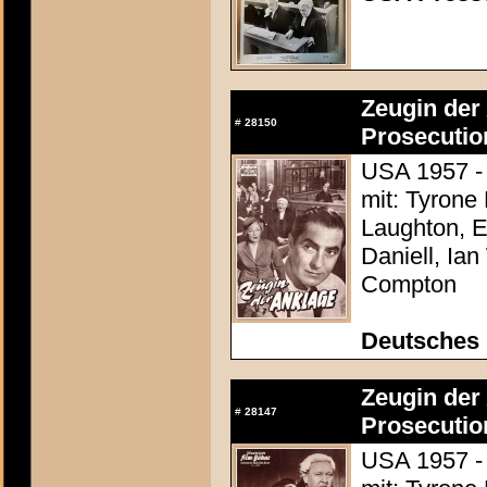
Zeugin der 
#
28150
Prosecutio
USA 1957 - 
mit: Tyrone
Laughton, E
Daniell, Ia
Compton
Deutsches
Zeugin der 
#
28147
Prosecutio
USA 1957 - 