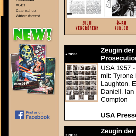
AGBs
Datenschutz
Widerrufsrecht
Zeugin der 
#
28360
Prosecutio
USA 1957 - 
mit: Tyrone
Laughton, E
Daniell, Ia
Compton
USA Presse
Zeugin der 
#
28155