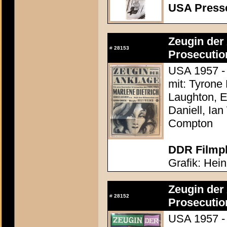
USA Presse
Zeugin der 
#
28153
Prosecutio
USA 1957 - 
mit: Tyrone
Laughton, E
Daniell, Ia
Compton
DDR Filmpl
Grafik: Hei
Zeugin der 
#
28152
Prosecutio
USA 1957 - 