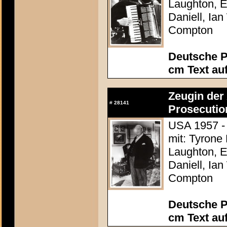
Laughton, E
Daniell, Ia
Compton
Deutsche P
cm Text au
Zeugin der 
#
28141
Prosecutio
USA 1957 - 
mit: Tyrone
Laughton, E
Daniell, Ia
Compton
Deutsche P
cm Text au