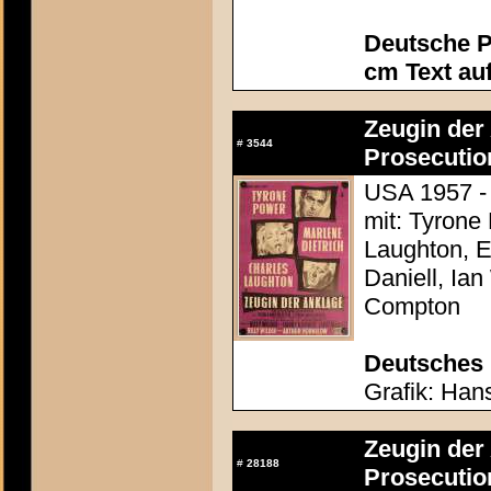
Deutsche P
cm Text au
Zeugin der 
#
3544
Prosecutio
USA 1957 - 
mit: Tyrone
Laughton, E
Daniell, Ia
Compton
Deutsches 
Grafik: Hans
Zeugin der 
#
28188
Prosecutio