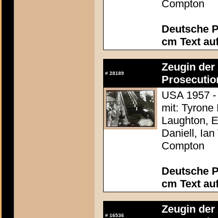
Compton
Deutsche P
cm Text au
Zeugin der 
#
28189
Prosecutio
USA 1957 - 
mit: Tyrone
Laughton, E
Daniell, Ia
Compton
Deutsche P
cm Text au
Zeugin der 
#
16536