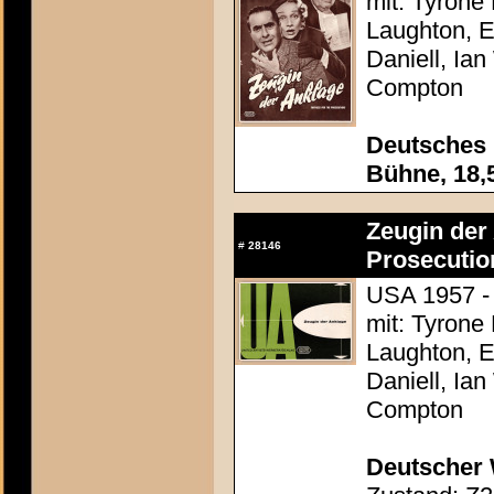
mit: Tyrone
Laughton, E
Daniell, Ia
Compton
Deutsches F
Bühne, 18,
Zeugin der 
#
28146
Prosecutio
USA 1957 - 
mit: Tyrone
Laughton, E
Daniell, Ia
Compton
Deutscher 