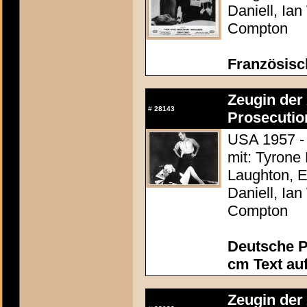
Daniell, Ia
Compton
Französisc
Zeugin der 
#
28143
Prosecutio
USA 1957 - 
mit: Tyrone
Laughton, E
Daniell, Ia
Compton
Deutsche P
cm Text au
Zeugin der 