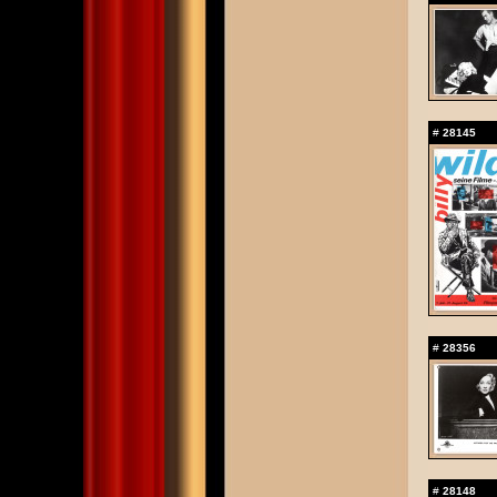
#
28145
#
28356
#
28148