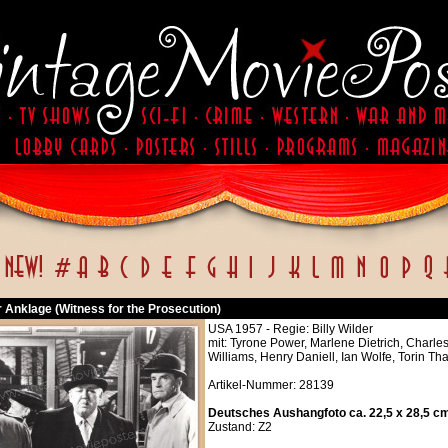
r Anklage (Witness for the Prosecution)
USA 1957 - Regie: Billy Wilder
mit: Tyrone Power, Marlene Dietrich, Charle
Williams, Henry Daniell, Ian Wolfe, Torin 
Artikel-Nummer: 28139
Deutsches Aushangfoto ca. 22,5 x 28,5 c
Zustand: Z2