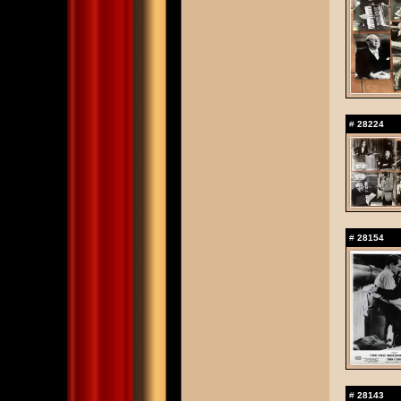
#
28224
#
28154
#
28143