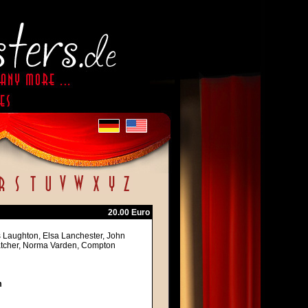
20.00 Euro
s Laughton, Elsa Lanchester, John
Thatcher, Norma Varden, Compton
m