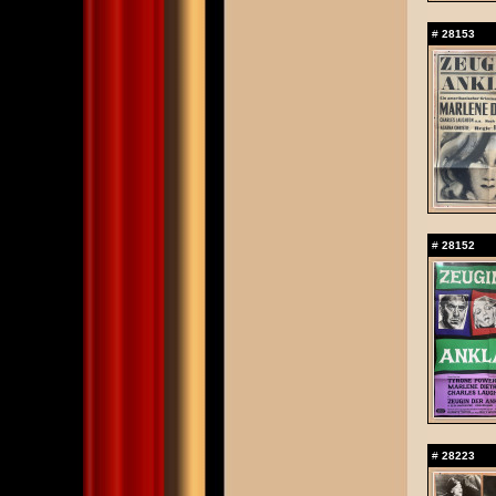
#
28153
#
28152
#
28223