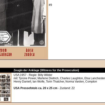
#9
Zeugin der Anklage (Witness for the Prosecution)
USA 1957 - Regie: Billy Wilder
mit: Tyrone Power, Marlene Dietrich, Charles Laughton, Elsa Lanchester
Henry Daniell, Ian Wolfe, Torin Thatcher, Norma Varden, Compton
USA Pressefoto/s ca. 20 x 25 cm
- Zustand: Z2