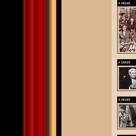
#
28149
#
16535
#
28189