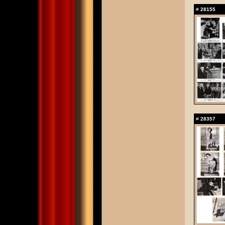
#
28155
#
28357