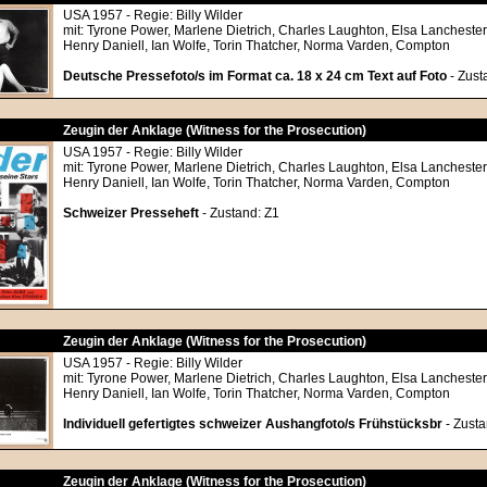
USA 1957 - Regie: Billy Wilder
mit: Tyrone Power, Marlene Dietrich, Charles Laughton, Elsa Lanchester
Henry Daniell, Ian Wolfe, Torin Thatcher, Norma Varden, Compton
Deutsche Pressefoto/s im Format ca. 18 x 24 cm Text auf Foto
- Zust
Zeugin der Anklage (Witness for the Prosecution)
USA 1957 - Regie: Billy Wilder
mit: Tyrone Power, Marlene Dietrich, Charles Laughton, Elsa Lanchester
Henry Daniell, Ian Wolfe, Torin Thatcher, Norma Varden, Compton
Schweizer Presseheft
- Zustand: Z1
Zeugin der Anklage (Witness for the Prosecution)
USA 1957 - Regie: Billy Wilder
mit: Tyrone Power, Marlene Dietrich, Charles Laughton, Elsa Lanchester
Henry Daniell, Ian Wolfe, Torin Thatcher, Norma Varden, Compton
Individuell gefertigtes schweizer Aushangfoto/s Frühstücksbr
- Zusta
Zeugin der Anklage (Witness for the Prosecution)