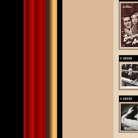
#
28358
#
28230