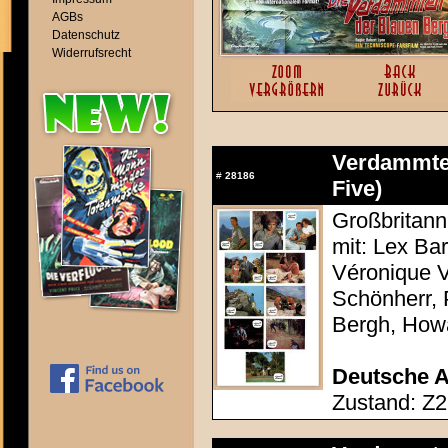
AGBs
Datenschutz
Widerrufsrecht
Verdammten
#
28186
Five)
Großbritann
mit: Lex Ba
Véronique V
Schönherr, 
Bergh, How
Deutsche A
Zustand: Z2