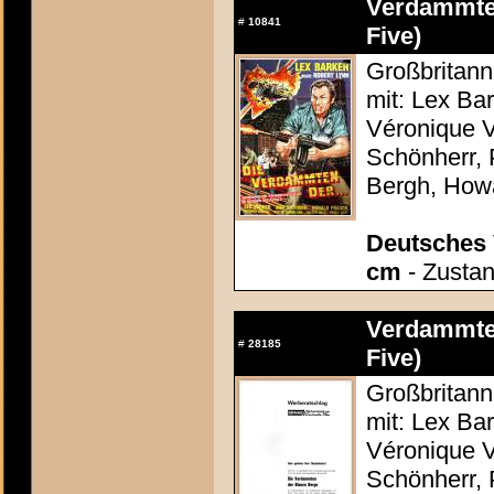
Verdammten
#
10841
Five)
Großbritann
mit: Lex Ba
Véronique V
Schönherr, 
Bergh, How
Deutsches 
cm
- Zustan
Verdammten
#
28185
Five)
Großbritann
mit: Lex Ba
Véronique V
Schönherr, 