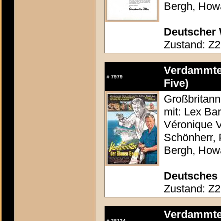
Bergh, How
Deutscher 
Zustand: Z2
Verdammten
#
7979
Five)
Großbritann
mit: Lex Ba
Véronique V
Schönherr, 
Bergh, How
Deutsches 
Zustand: Z2 
Verdammten
#
28124