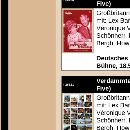
Five)
Großbritann
mit: Lex Ba
Véronique V
Schönherr, 
Bergh, How
Deutsches F
Bühne, 18,
Verdammten
#
28121
Five)
Großbritann
mit: Lex Ba
Véronique V
Schönherr, 
Bergh, How