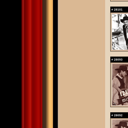
#
28101
#
28093
#
28092