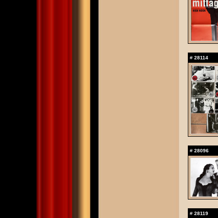
#
28114
#
28096
#
28119