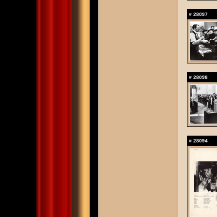
#
28097
#
28098
#
28094