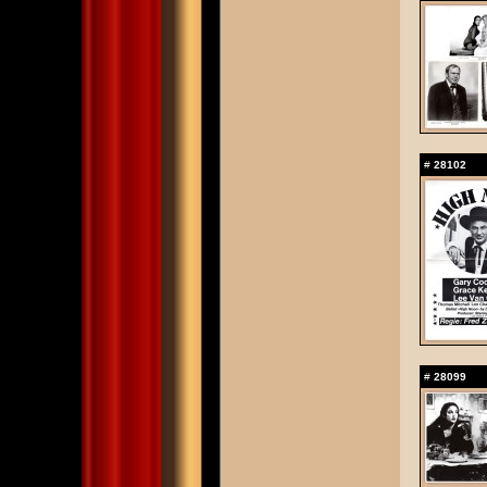
#
28102
#
28099