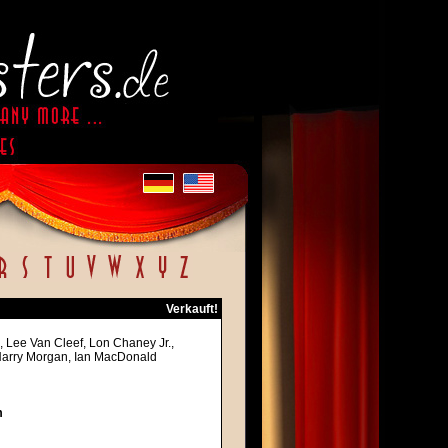
Verkauft!
, Lee Van Cleef, Lon Chaney Jr.,
 Harry Morgan, Ian MacDonald
m