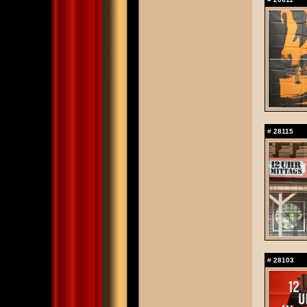
#
28115
#
28103