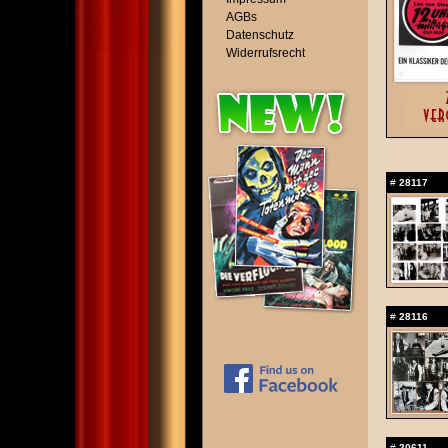
AGBs
Datenschutz
Widerrufsrecht
#
28117
#
28116
#
20611