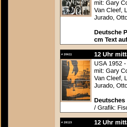
mit: Gary C
Van Cleef, 
Jurado, Ott
Deutsche P
cm Text au
12 Uhr mit
#
20611
USA 1952 -
mit: Gary C
Van Cleef, 
Jurado, Ott
Deutsches 
/ Grafik: Fi
12 Uhr mit
#
28115