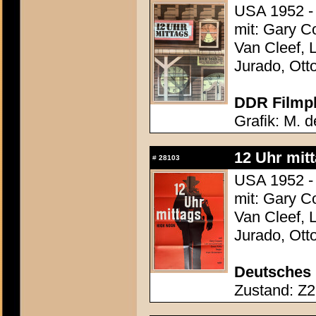
USA 1952 -
mit: Gary C
Van Cleef, 
Jurado, Ott
DDR Filmpl
Grafik: M. d
12 Uhr mit
#
28103
USA 1952 -
mit: Gary C
Van Cleef, 
Jurado, Ott
Deutsches 
Zustand: Z2 