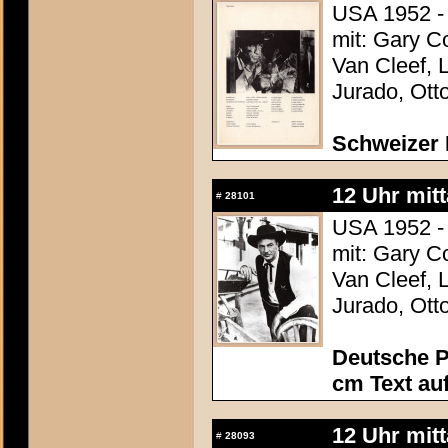
USA 1952 -
mit: Gary C
Van Cleef, 
Jurado, Ott
Schweizer 
12 Uhr mit
#
28101
USA 1952 -
mit: Gary C
Van Cleef, 
Jurado, Ott
Deutsche P
cm Text au
12 Uhr mit
#
28093