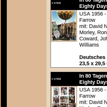
#
17520
Eighty Day
USA 1956 - 
Farrow
mit: David N
Morley, Ron
Coward, Joh
Williams
Deutsches 
23,5 x 29,5
In 80 Tage
#
17508
Eighty Day
USA 1956 - 
Farrow
mit: David N