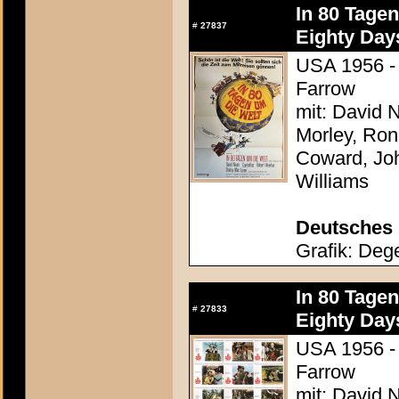
In 80 Tage
#
27837
Eighty Day
USA 1956 - 
Farrow
mit: David N
Morley, Ron
Coward, Joh
Williams
Deutsches 
Grafik: Dege
In 80 Tage
#
27833
Eighty Day
USA 1956 - 
Farrow
mit: David N