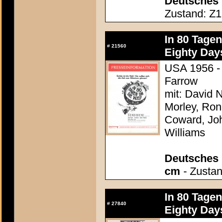
Deutsches 
Zustand: Z1 
In 80 Tage
#
21560
Eighty Day
USA 1956 - 
Farrow
mit: David N
Morley, Ron
Coward, Joh
Williams
Deutsches P
cm
- Zustan
In 80 Tage
#
27840
Eighty Day