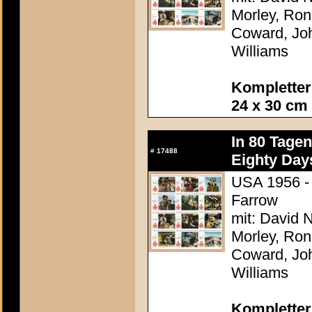
Morley, Ron
Coward, Joh
Williams
Kompletter
24 x 30 cm
In 80 Tage
#
17488
Eighty Day
USA 1956 - 
Farrow
mit: David N
Morley, Ron
Coward, Joh
Williams
Kompletter