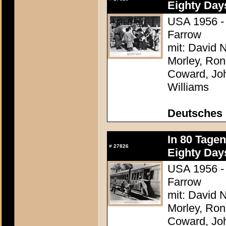
Eighty Day
USA 1956 - 
Farrow
mit: David N
Morley, Ron
Coward, Joh
Williams
Deutsches 
In 80 Tage
#
27826
Eighty Day
USA 1956 - 
Farrow
mit: David N
Morley, Ron
Coward, Joh