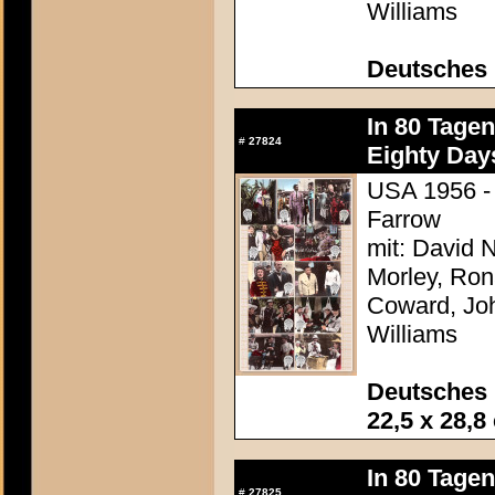
Williams
Deutsches 
In 80 Tage
#
27824
Eighty Day
USA 1956 - 
Farrow
mit: David N
Morley, Ron
Coward, Joh
Williams
Deutsches 
22,5 x 28,8
In 80 Tage
#
27825