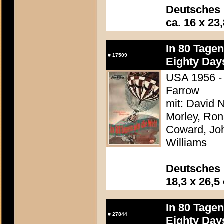
Deutsches
ca. 16 x 23
In 80 Tage
#
17509
Eighty Day
USA 1956 - 
Farrow
mit: David N
Morley, Ron
Coward, Joh
Williams
Deutsches 
18,3 x 26,5
In 80 Tage
#
27844
Eighty Day