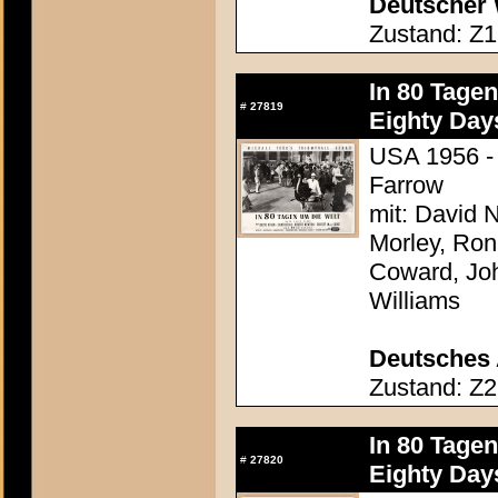
Deutscher 
Zustand: Z1
In 80 Tage
#
27819
Eighty Day
USA 1956 - 
Farrow
mit: David N
Morley, Ron
Coward, Joh
Williams
Deutsches 
Zustand: Z2
In 80 Tage
#
27820
Eighty Day