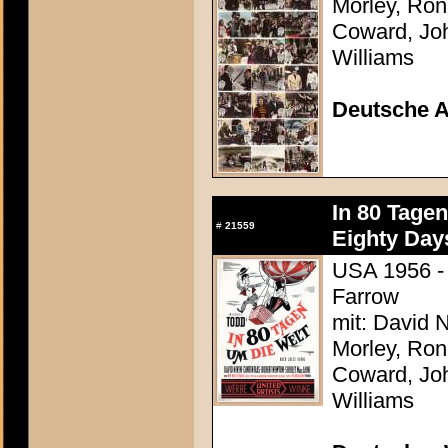
Morley, Ron
Coward, Joh
Williams
Deutsche 
In 80 Tage
#
21559
Eighty Day
USA 1956 - 
Farrow
mit: David N
Morley, Ron
Coward, Joh
Williams