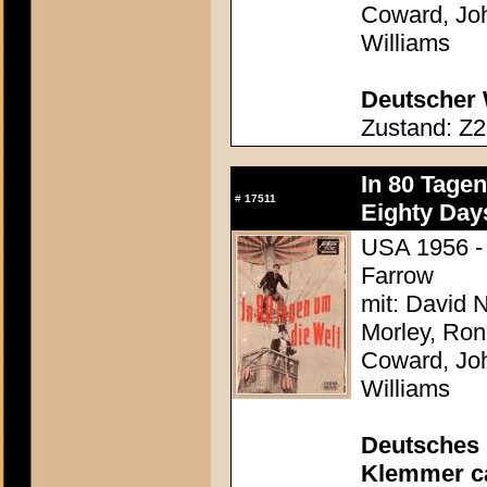
Coward, Joh
Williams
Deutscher 
Zustand: Z2
In 80 Tage
#
17511
Eighty Day
USA 1956 - 
Farrow
mit: David N
Morley, Ron
Coward, Joh
Williams
Deutsches
Klemmer ca