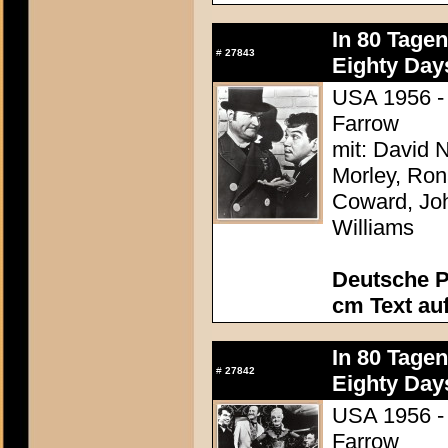
In 80 Tage
#
27843
Eighty Day
USA 1956 - 
Farrow
mit: David N
Morley, Ron
Coward, Joh
Williams
Deutsche P
cm Text au
In 80 Tage
#
27842
Eighty Day
USA 1956 - 
Farrow