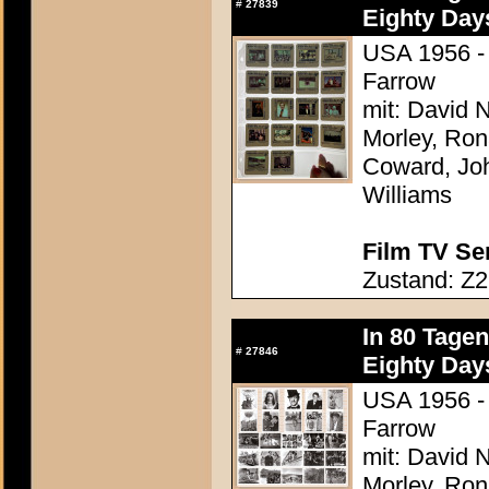
#
27839
Eighty Day
USA 1956 - 
Farrow
mit: David N
Morley, Ron
Coward, Joh
Williams
Film TV Se
Zustand: Z2
In 80 Tage
#
27846
Eighty Day
USA 1956 - 
Farrow
mit: David N
Morley, Ron