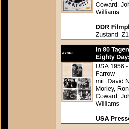
Coward, Joh
Williams
DDR Filmpl
Zustand: Z1 
In 80 Tage
#
27845
Eighty Day
USA 1956 - 
Farrow
mit: David N
Morley, Ron
Coward, Joh
Williams
USA Presse