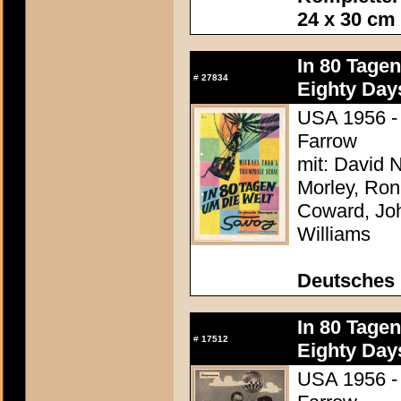
24 x 30 cm
In 80 Tage
#
27834
Eighty Day
USA 1956 - 
Farrow
mit: David N
Morley, Ron
Coward, Joh
Williams
Deutsches
In 80 Tage
#
17512
Eighty Day
USA 1956 - 