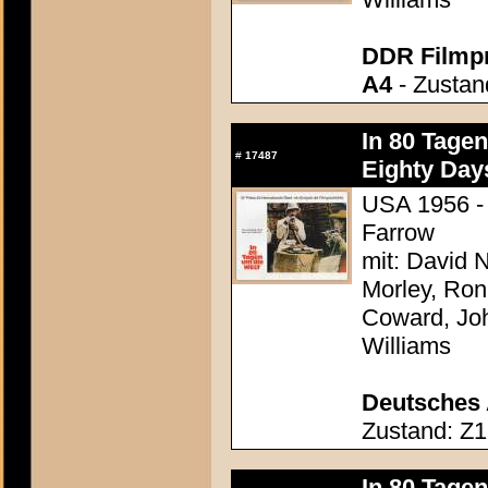
DDR Filmp
A4
- Zustan
In 80 Tage
#
17487
Eighty Day
USA 1956 - 
Farrow
mit: David N
Morley, Ron
Coward, Joh
Williams
Deutsches 
Zustand: Z1
In 80 Tage