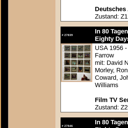
Deutsches 
Zustand: Z1
In 80 Tage
#
27839
Eighty Day
USA 1956 - 
Farrow
mit: David N
Morley, Ron
Coward, Joh
Williams
Film TV Se
Zustand: Z2
In 80 Tage
#
27846