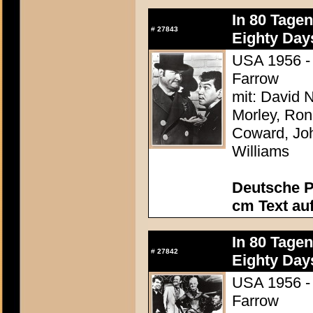
In 80 Tage
#
27843
Eighty Day
USA 1956 - 
Farrow
mit: David N
Morley, Ron
Coward, Joh
Williams
Deutsche P
cm Text au
In 80 Tage
#
27842
Eighty Day
USA 1956 - 
Farrow