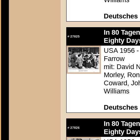
Deutsches 
In 80 Tage
#
27825
Eighty Day
USA 1956 - 
Farrow
mit: David N
Morley, Ron
Coward, Joh
Williams
Deutsches 
In 80 Tage
#
27826
Eighty Day