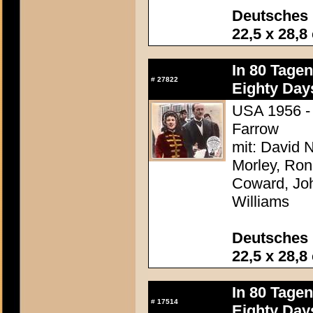
Deutsches 
22,5 x 28,8
In 80 Tage
#
27822
Eighty Day
USA 1956 - 
Farrow
mit: David N
Morley, Ron
Coward, Joh
Williams
Deutsches 
22,5 x 28,8
In 80 Tage
#
17514
Eighty Day