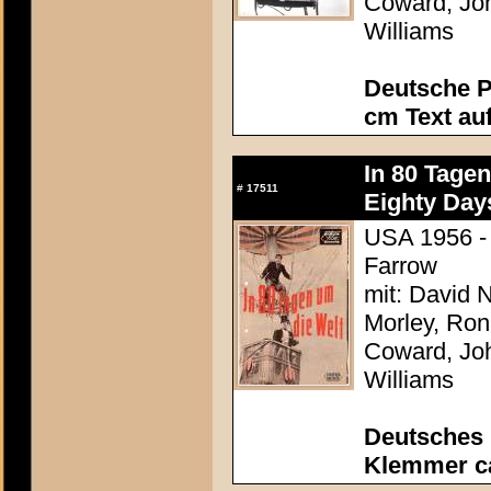
Coward, Joh
Williams
Deutsche P
cm Text au
In 80 Tage
#
17511
Eighty Day
USA 1956 - 
Farrow
mit: David N
Morley, Ron
Coward, Joh
Williams
Deutsches
Klemmer ca