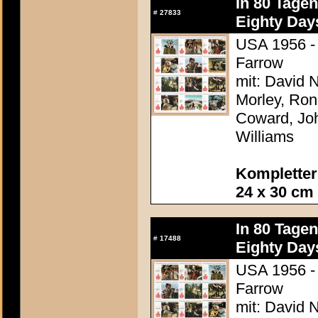
In 80 Tage
#
27833
Eighty Day
USA 1956 - 
Farrow
mit: David N
Morley, Ron
Coward, Joh
Williams
Kompletter
24 x 30 cm
In 80 Tage
#
17488
Eighty Day
USA 1956 - 
Farrow
mit: David N