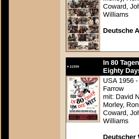
Coward, Joh
Williams
Deutsche 
In 80 Tage
#
21559
Eighty Day
USA 1956 - 
Farrow
mit: David N
Morley, Ron
Coward, Joh
Williams
Deutscher 