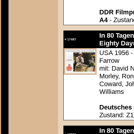
DDR Filmp
A4
- Zustan
In 80 Tage
#
17487
Eighty Day
USA 1956 - 
Farrow
mit: David N
Morley, Ron
Coward, Joh
Williams
Deutsches 
Zustand: Z1
In 80 Tage