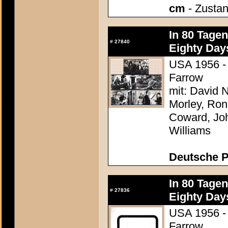
cm
- Zustan
In 80 Tage
#
27840
Eighty Day
USA 1956 - 
Farrow
mit: David N
Morley, Ron
Coward, Joh
Williams
Deutsche P
In 80 Tage
#
27836
Eighty Day
USA 1956 - 
Farrow