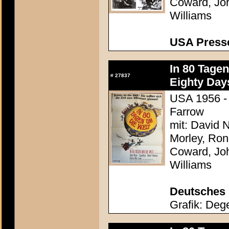
Coward, Joh
Williams
USA Presse
In 80 Tage
#
27837
Eighty Day
USA 1956 - 
Farrow
mit: David N
Morley, Ron
Coward, Joh
Williams
Deutsches 
Grafik: Dege