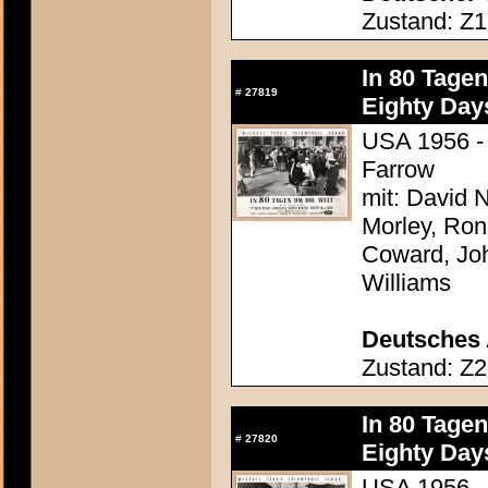
Zustand: Z1
In 80 Tage
#
27819
Eighty Day
USA 1956 - 
Farrow
mit: David N
Morley, Ron
Coward, Joh
Williams
Deutsches 
Zustand: Z2
In 80 Tage
#
27820
Eighty Day
USA 1956 - 