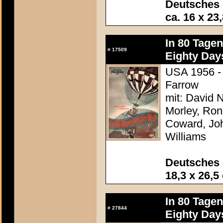
Deutsches
ca. 16 x 23
In 80 Tage
#
17509
Eighty Day
USA 1956 - 
Farrow
mit: David N
Morley, Ron
Coward, Joh
Williams
Deutsches 
18,3 x 26,5
In 80 Tage
#
27844
Eighty Day