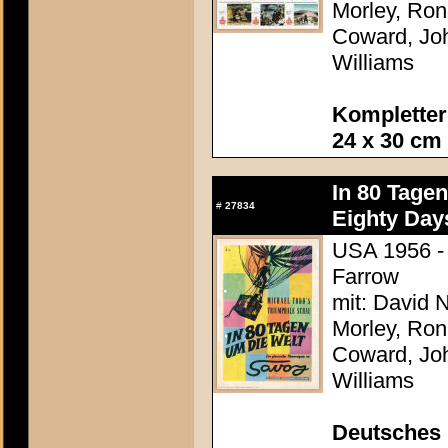
Morley, Ron
Coward, Joh
Williams
Kompletter
24 x 30 cm
In 80 Tage
#
27834
Eighty Day
USA 1956 - 
Farrow
mit: David N
Morley, Ron
Coward, Joh
Williams
Deutsches