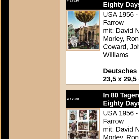
#
17520
Eighty Day
USA 1956 - 
Farrow
mit: David N
Morley, Ron
Coward, Joh
Williams
Deutsches 
23,5 x 29,5
In 80 Tage
#
17508
Eighty Day
USA 1956 - 
Farrow
mit: David N
Morley, Ron