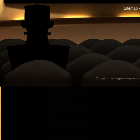
Sitemap -
Copyright:
vintagemovieposter