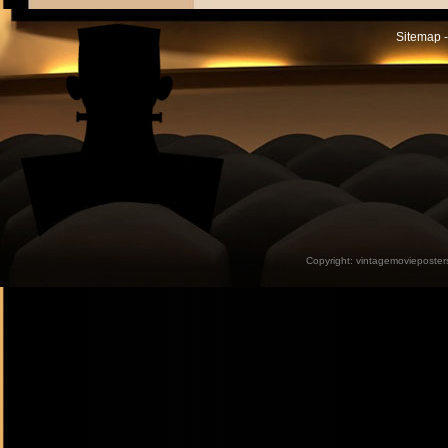
Sitemap -
Copyright:
vintagemovieposter