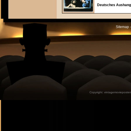
Deutsches Aushangf
Sitemap -
Copyright:
vintagemovieposter