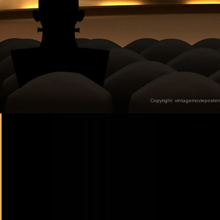
Copyright:
vintagemovieposter