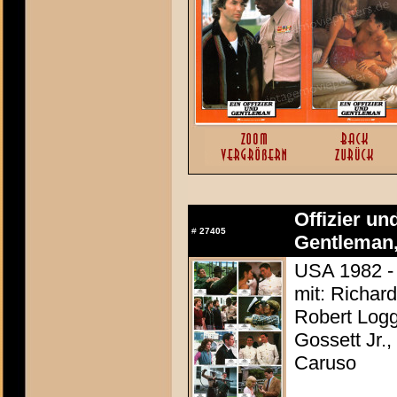
Offizier un
#
27405
Gentleman,
USA 1982 - 
mit: Richar
Robert Loggi
Gossett Jr.,
Caruso