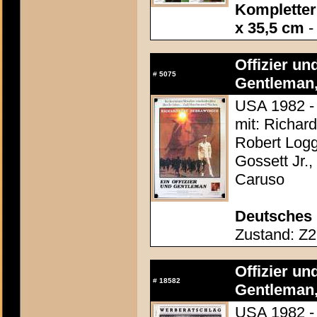
Kompletter 
x 35,5 cm
-
Offizier un
#
5075
Gentleman,
USA 1982 - 
mit: Richar
Robert Loggi
Gossett Jr.,
Caruso
Deutsches 
Zustand: Z2 
Offizier un
#
18582
Gentleman,
USA 1982 - 