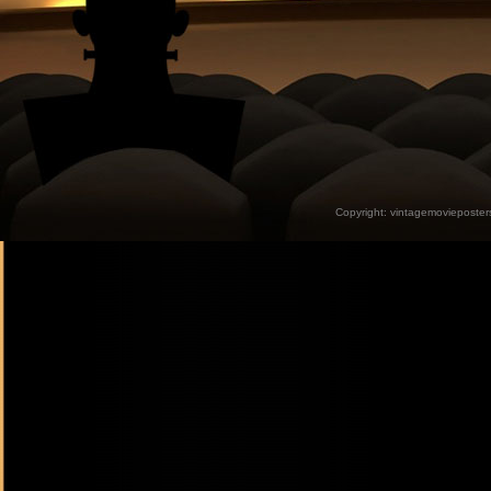
Copyright:
vintagemovieposter