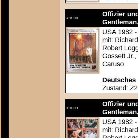
Offizier un
#
11020
Gentleman,
USA 1982 - 
mit: Richar
Robert Loggi
Gossett Jr.,
Caruso
Deutsches 
Zustand: Z2 
Offizier un
#
11021
Gentleman,
USA 1982 - 
mit: Richar
Robert Loggi