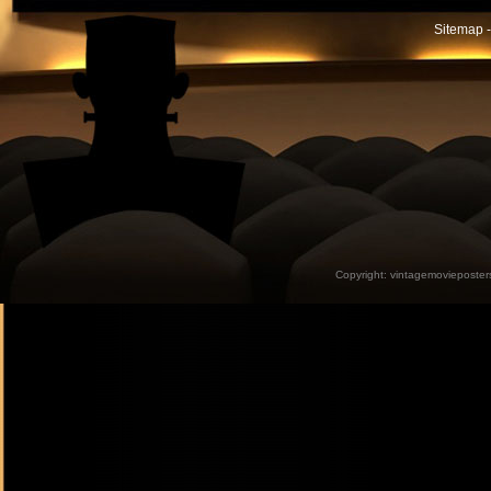
Sitemap -
Copyright:
vintagemovieposter