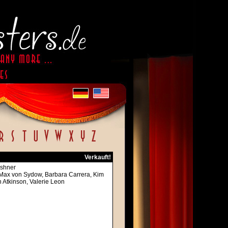
Verkauft!
rshner
 Max von Sydow, Barbara Carrera, Kim
 Atkinson, Valerie Leon