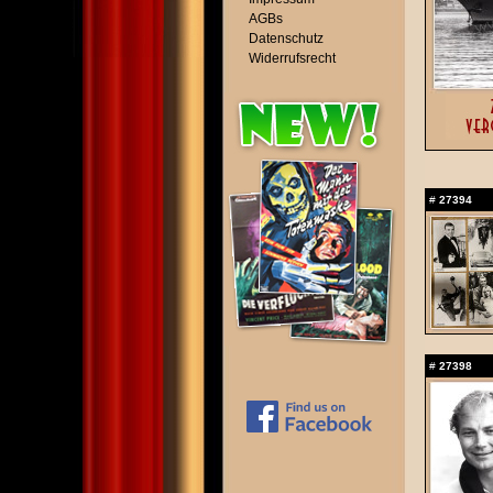
AGBs
Datenschutz
Widerrufsrecht
#
27394
#
27398