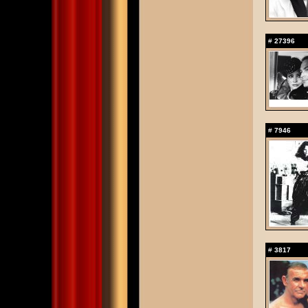
#
27396
#
7946
#
3817