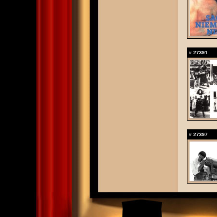
#
27391
#
27397