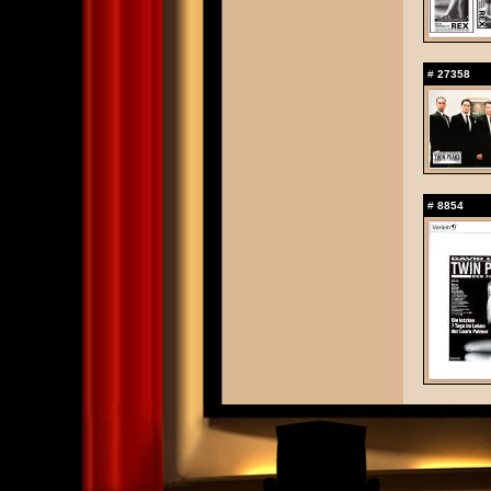
#
27358
#
8854