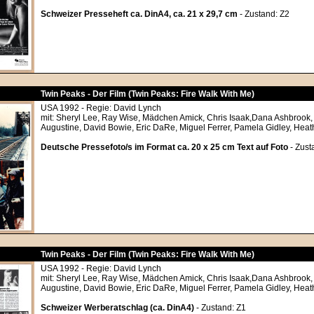
Schweizer Presseheft ca. DinA4, ca. 21 x 29,7 cm
- Zustand: Z2
Twin Peaks - Der Film (Twin Peaks: Fire Walk With Me)
USA 1992 - Regie: David Lynch
mit: Sheryl Lee, Ray Wise, Mädchen Amick, Chris Isaak,Dana Ashbrook
Augustine, David Bowie, Eric DaRe, Miguel Ferrer, Pamela Gidley, Hea
Deutsche Pressefoto/s im Format ca. 20 x 25 cm Text auf Foto
- Zust
Twin Peaks - Der Film (Twin Peaks: Fire Walk With Me)
USA 1992 - Regie: David Lynch
mit: Sheryl Lee, Ray Wise, Mädchen Amick, Chris Isaak,Dana Ashbrook
Augustine, David Bowie, Eric DaRe, Miguel Ferrer, Pamela Gidley, Hea
Schweizer Werberatschlag (ca. DinA4)
- Zustand: Z1