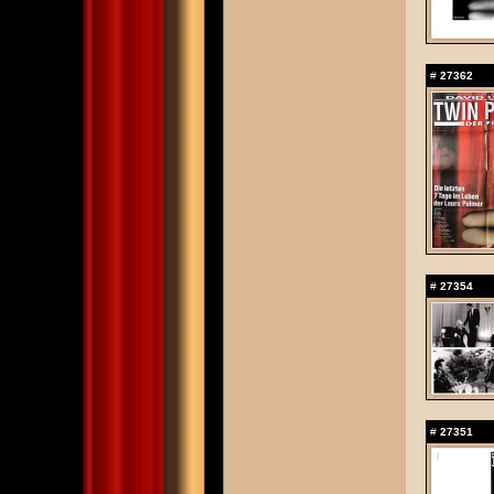
#
27362
#
27354
#
27351