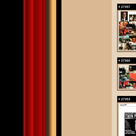
#
27357
#
27360
#
27353