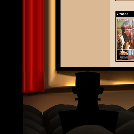
#
26068