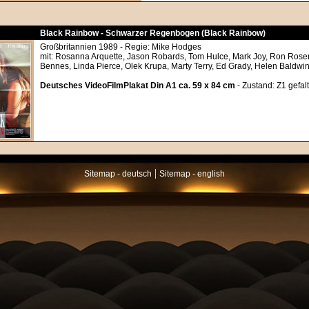
Black Rainbow - Schwarzer Regenbogen (Black Rainbow)
Großbritannien 1989 - Regie: Mike Hodges
mit: Rosanna Arquette, Jason Robards, Tom Hulce, Mark Joy, Ron Rose
Bennes, Linda Pierce, Olek Krupa, Marty Terry, Ed Grady, Helen Baldwi
Deutsches VideoFilmPlakat Din A1 ca. 59 x 84 cm
- Zustand: Z1 gefalt
|
Sitemap - deutsch
Sitemap - english