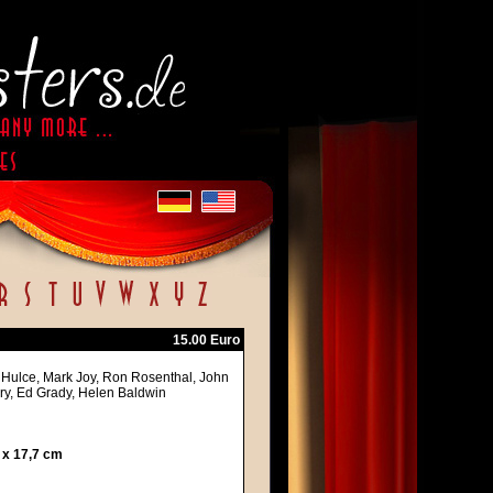
15.00 Euro
 Hulce, Mark Joy, Ron Rosenthal, John
rry, Ed Grady, Helen Baldwin
 x 17,7 cm