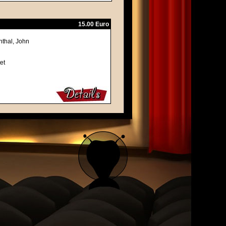
15.00 Euro
nthal, John
n
et