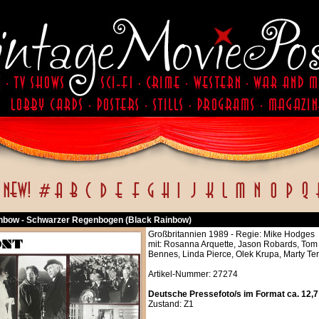
nbow - Schwarzer Regenbogen (Black Rainbow)
Großbritannien 1989 - Regie: Mike Hodges
mit: Rosanna Arquette, Jason Robards, Tom
Bennes, Linda Pierce, Olek Krupa, Marty Te
Artikel-Nummer: 27274
Deutsche Pressefoto/s im Format ca. 12,7
Zustand: Z1