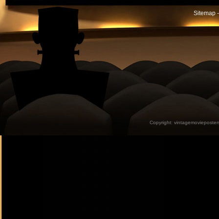
Sitemap -
Copyright:
vintagemovieposter