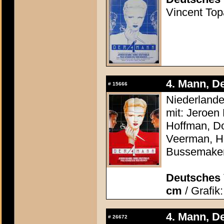
Vincent Topa
4. Mann, De
#
15666
Niederlande
mit: Jeroen
Hoffman, Do
Veerman, He
Bussemake
Deutsches 
cm
/ Grafik
4. Mann, De
#
26672