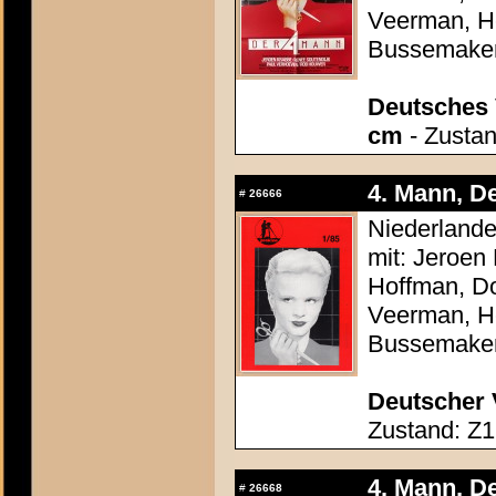
Veerman, He
Bussemake
Deutsches 
cm
- Zustan
4. Mann, De
#
26666
Niederlande
mit: Jeroen
Hoffman, Do
Veerman, He
Bussemake
Deutscher 
Zustand: Z1
4. Mann, De
#
26668