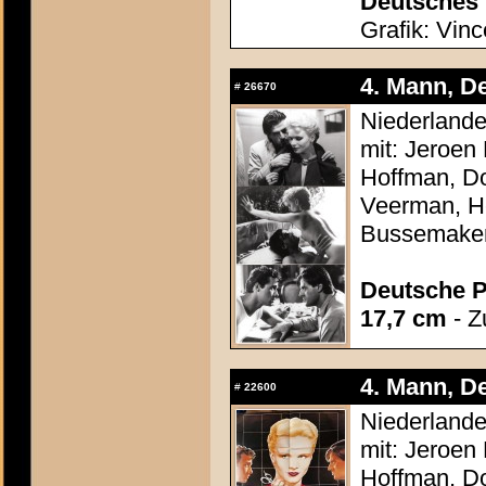
Deutsches 
Grafik: Vinc
4. Mann, De
#
26670
Niederlande
mit: Jeroen
Hoffman, Do
Veerman, He
Bussemake
Deutsche P
17,7 cm
- Z
4. Mann, De
#
22600
Niederlande
mit: Jeroen
Hoffman, Do