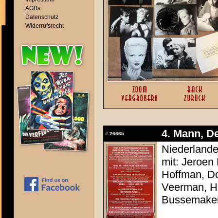
AGBs
Datenschutz
Widerrufsrecht
4. Mann, De
#
26665
Niederlande
mit: Jeroen
Hoffman, Do
Veerman, He
Bussemake