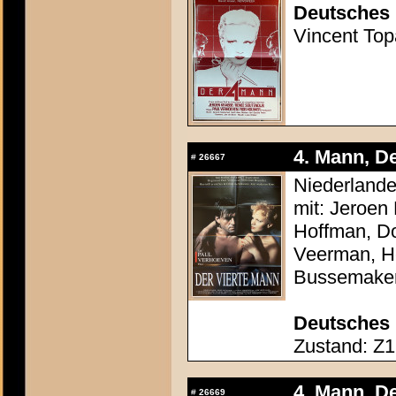
Deutsches 
Vincent Topa
4. Mann, De
#
26667
Niederlande
mit: Jeroen
Hoffman, Do
Veerman, He
Bussemake
Deutsches 
Zustand: Z1 
4. Mann, De
#
26669