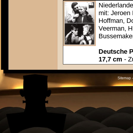
Niederlande
mit: Jeroen
Hoffman, Do
Veerman, He
Bussemake
Deutsche P
17,7 cm
- Z
Sitemap -