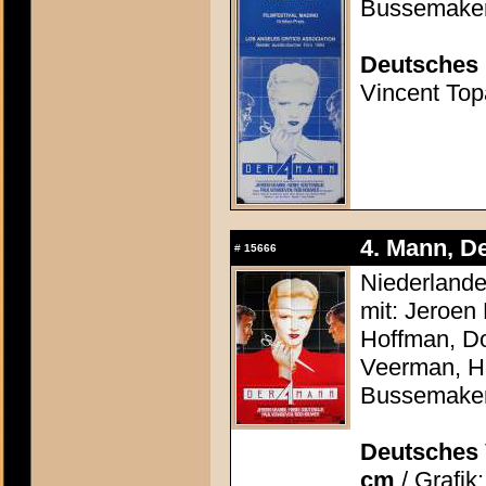
Bussemake
Deutsches 
Vincent Topa
4. Mann, De
#
15666
Niederlande
mit: Jeroen
Hoffman, Do
Veerman, He
Bussemake
Deutsches 
cm
/ Grafik