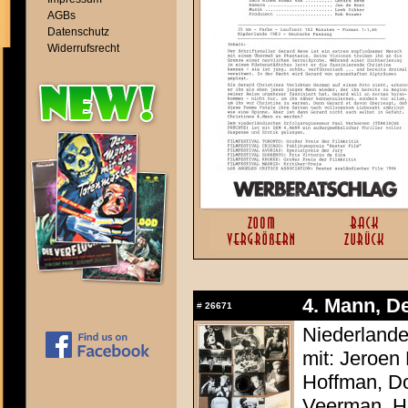
AGBs
Datenschutz
Widerrufsrecht
4. Mann, De
#
26671
Niederlande
mit: Jeroen
Hoffman, Do
Veerman, He