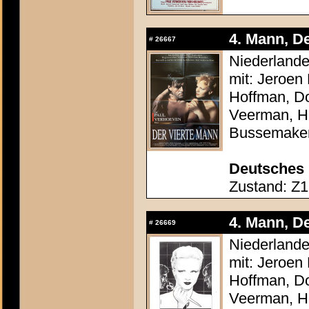
4. Mann, De
#
26667
Niederlande
mit: Jeroen
Hoffman, Do
Veerman, He
Bussemake
Deutsches 
Zustand: Z1 
4. Mann, De
#
26669
Niederlande
mit: Jeroen
Hoffman, Do
Veerman, He