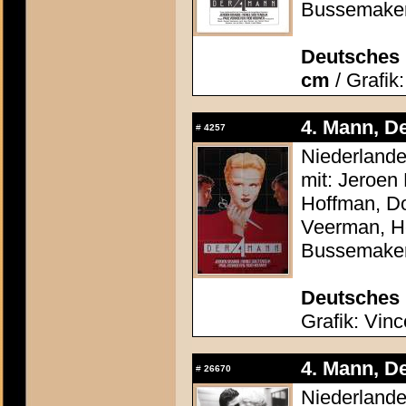
Bussemake
Deutsches P
cm
/ Grafik
4. Mann, De
#
4257
Niederlande
mit: Jeroen
Hoffman, Do
Veerman, He
Bussemake
Deutsches 
Grafik: Vinc
4. Mann, De
#
26670
Niederlande