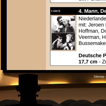
4. Mann, De
#
26672
Niederlande
mit: Jeroen
Hoffman, Do
Veerman, He
Bussemake
Deutsche P
17,7 cm
- Z
Sitemap -