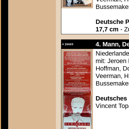
Bussemake
Deutsche P
17,7 cm
- Z
4. Mann, De
#
26665
Niederlande
mit: Jeroen
Hoffman, Do
Veerman, He
Bussemake
Deutsches 
Vincent Topa