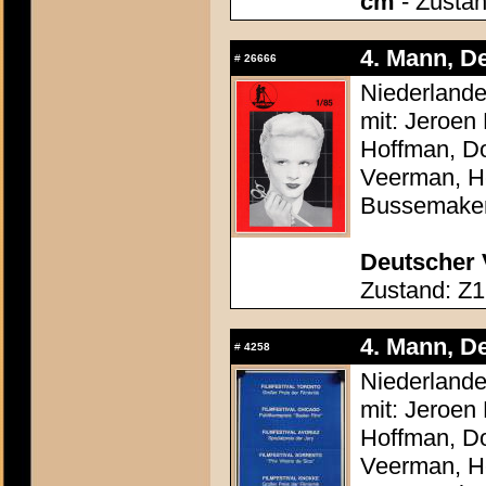
cm
- Zustan
4. Mann, De
#
26666
Niederlande
mit: Jeroen
Hoffman, Do
Veerman, He
Bussemake
Deutscher 
Zustand: Z1
4. Mann, De
#
4258
Niederlande
mit: Jeroen
Hoffman, Do
Veerman, He