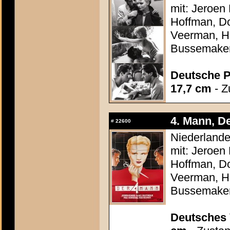
mit: Jeroen
Hoffman, Do
Veerman, He
Bussemake
Deutsche P
17,7 cm
- Z
4. Mann, De
#
22600
Niederlande
mit: Jeroen
Hoffman, Do
Veerman, He
Bussemake
Deutsches 