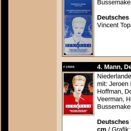
Bussemake
Deutsches 
Vincent Topa
4. Mann, De
#
15666
Niederlande
mit: Jeroen
Hoffman, Do
Veerman, He
Bussemake
Deutsches 
cm
/ Grafik