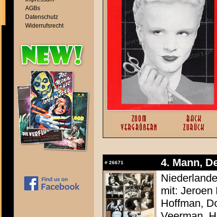
AGBs
Datenschutz
Widerrufsrecht
4. Mann, De
#
26671
Niederlande
mit: Jeroen
Hoffman, Do
Veerman, He