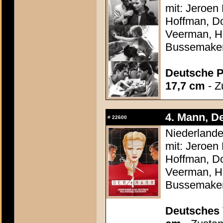
mit: Jeroen
Hoffman, Do
Veerman, He
Bussemake
Deutsche P
17,7 cm
- Z
4. Mann, De
#
22600
Niederlande
mit: Jeroen
Hoffman, Do
Veerman, He
Bussemake
Deutsches 