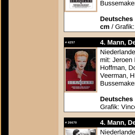
Bussemake
Deutsches P
cm
/ Grafik
4. Mann, De
#
4257
Niederlande
mit: Jeroen
Hoffman, Do
Veerman, He
Bussemake
Deutsches 
Grafik: Vinc
4. Mann, De
#
26670
Niederlande