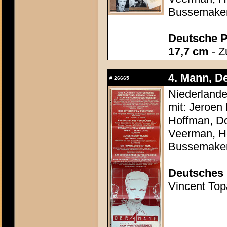
Bussemake
Deutsche P
17,7 cm
- Z
4. Mann, De
#
26665
Niederlande
mit: Jeroen
Hoffman, Do
Veerman, He
Bussemake
Deutsches 
Vincent Topa