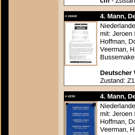
cm
- Zustan
4. Mann, De
#
26668
Niederlande
mit: Jeroen
Hoffman, Do
Veerman, He
Bussemake
Deutscher 
Zustand: Z1
4. Mann, De
#
4258
Niederlande
mit: Jeroen
Hoffman, Do
Veerman, He