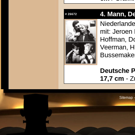
4. Mann, De
#
26672
Niederlande
mit: Jeroen
Hoffman, Do
Veerman, He
Bussemake
Deutsche P
17,7 cm
- Z
Sitemap -