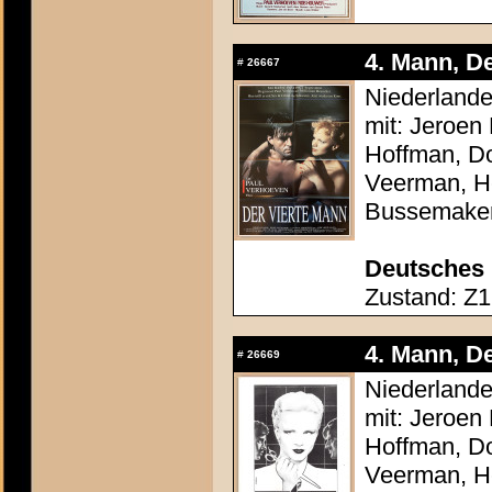
4. Mann, De
#
26667
Niederlande
mit: Jeroen
Hoffman, Do
Veerman, He
Bussemake
Deutsches 
Zustand: Z1 
4. Mann, De
#
26669
Niederlande
mit: Jeroen
Hoffman, Do
Veerman, He