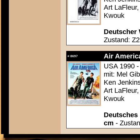
Art LaFleur
Kwouk
Deutscher 
Zustand: Z2
Air Americ
#
8697
USA 1990 -
mit: Mel Gi
Ken Jenkins
Art LaFleur
Kwouk
Deutsches P
cm
- Zustan