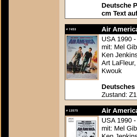
Deutsche P
cm Text au
Air Americ
#
7453
USA 1990 -
mit: Mel Gi
Ken Jenkins
Art LaFleur
Kwouk
Deutsches 
Zustand: Z1 
Air Americ
#
13575
USA 1990 -
mit: Mel Gi
Ken Jenkins