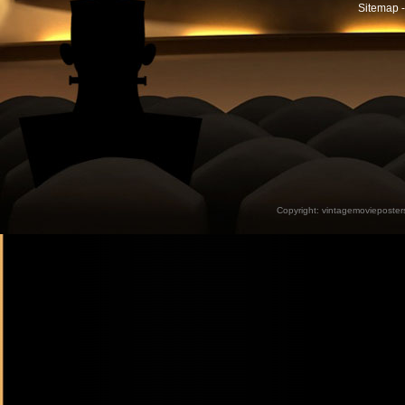
Sitemap -
Copyright:
vintagemovieposter