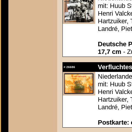
mit: Huub S
Henri Valc
Hartzuiker,
Landré, Piet
Deutsche P
17,7 cm
- Z
Verflucht
#
26686
Niederlande
mit: Huub S
Henri Valc
Hartzuiker,
Landré, Piet
Postkarte: 