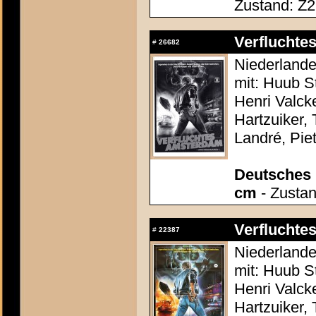
Zustand: Z2 
Verflucht
#
26682
Niederlande
mit: Huub S
Henri Valc
Hartzuiker,
Landré, Piet
Deutsches P
cm
- Zustan
Verflucht
#
22387
Niederlande
mit: Huub S
Henri Valc
Hartzuiker,