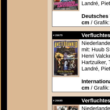
Landré, Piet
Deutsches 
cm
/ Grafik
Verflucht
#
26679
Niederlande
mit: Huub S
Henri Valc
Hartzuiker,
Landré, Piet
Internation
cm
/ Grafik:
Verflucht
#
26685
Niederlande