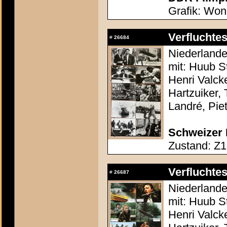
Grafik: Wong
Verflucht
#
26684
Niederlande
mit: Huub S
Henri Valc
Hartzuiker,
Landré, Piet
Schweizer 
Zustand: Z1
Verflucht
#
26687
Niederlande
mit: Huub S
Henri Valc