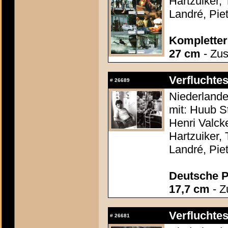
Hartzuiker,
Landré, Piet
Kompletter 
27 cm
- Zus
Verflucht
#
26689
Niederlande
mit: Huub S
Henri Valc
Hartzuiker,
Landré, Piet
Deutsche P
17,7 cm
- Z
Verflucht
#
26681