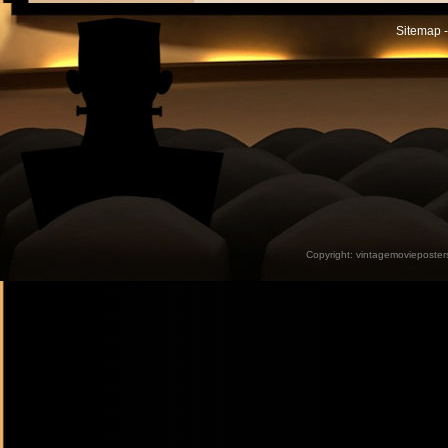
Sitemap -
Copyright:
vintagemovieposter