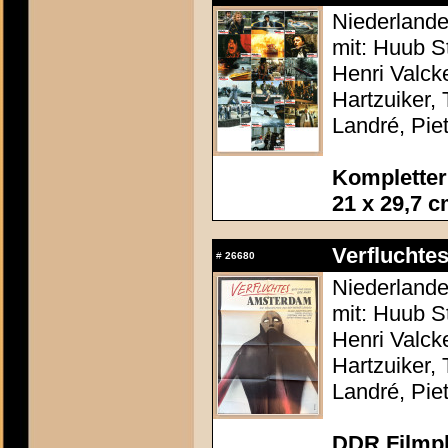
Niederlande
mit: Huub S
Henri Valc
Hartzuiker,
Landré, Piet
Kompletter
21 x 29,7 
Verflucht
#
26680
Niederlande
mit: Huub S
Henri Valc
Hartzuiker,
Landré, Piet
DDR Filmpl