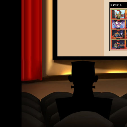
#
25018