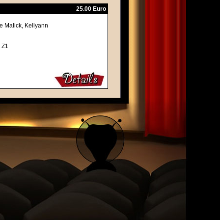
25.00 Euro
e Malick, Kellyann
 Z1