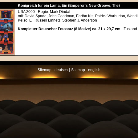
Königreich für ein Lama, Ein (Emperor's New Groove, The)
USA 2000 - Regie: Mark Dindal
mit: David Spade, John Goodman, Eartha Kitt, Patrick Warburton, Wendi
Kelso, Eli Russell Linnetz, Stephen J. Anderson
Kompletter Deutscher Fotosatz (8 Motive) ca. 21 x 29,7 cm
- Zustand:
|
Sitemap - deutsch
Sitemap - english