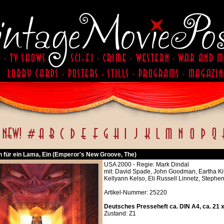
h für ein Lama, Ein (Emperor's New Groove, The)
USA 2000 - Regie: Mark Dindal
mit: David Spade, John Goodman, Eartha Kit
Kellyann Kelso, Eli Russell Linnetz, Stephe
Artikel-Nummer: 25220
Deutsches Presseheft ca. DIN A4, ca. 21 
Zustand: Z1