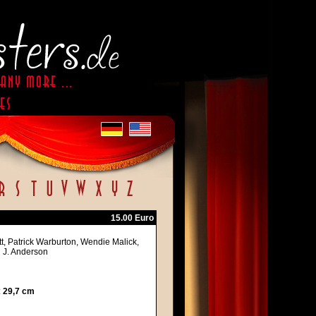
15.00 Euro
t, Patrick Warburton, Wendie Malick,
n J. Anderson
x 29,7 cm