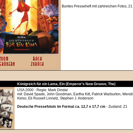
Buntes Presseheft mit zahlreichen Fotos, 21
Königreich für ein Lama, Ein (Emperor's New Groove, The)
USA 2000 - Regie: Mark Dindal
mit: David Spade, John Goodman, Eartha Kitt, Patrick Warburton, Wendi
Kelso, Eli Russell Linnetz, Stephen J. Anderson
Deutsche Pressefoto/s im Format ca. 12,7 x 17,7 cm
- Zustand: Z1