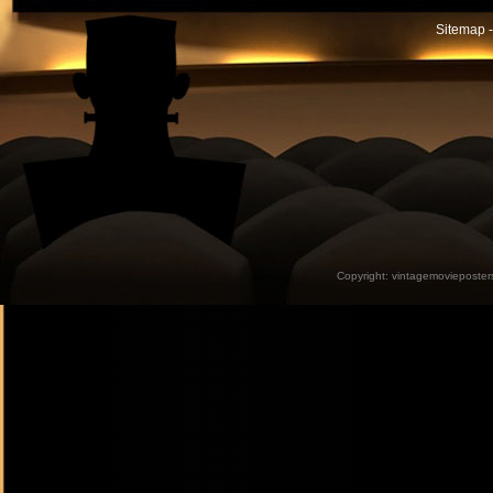
Sitemap -
Copyright:
vintagemovieposter