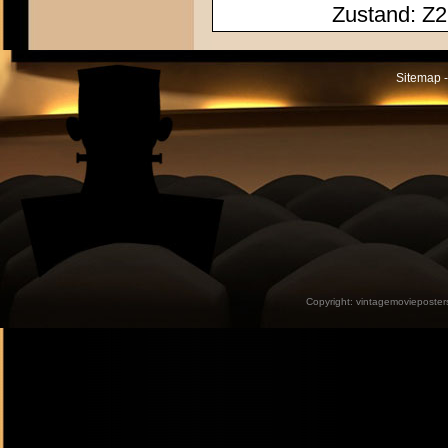
Zustand: Z2 
Sitemap -
Copyright:
vintagemovieposter