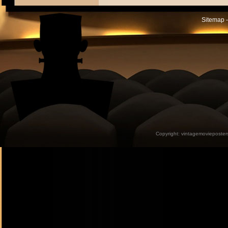
Sitemap -
Copyright:
vintagemovieposter