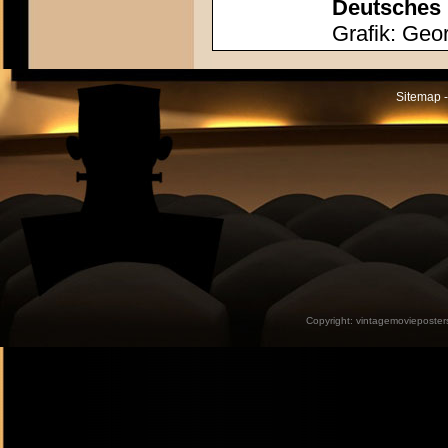
Deutsches 
Grafik: Geor
Sitemap -
Copyright:
vintagemovieposter