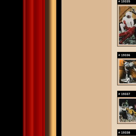
#
19335
#
19336
#
19337
#
19338