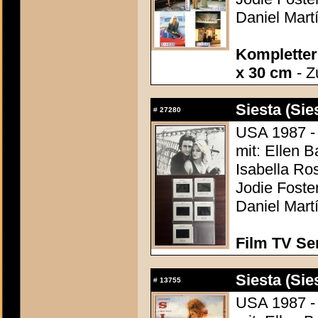
Daniel Mart
Kompletter 
x 30 cm
- Z
Siesta (Sie
#
27280
USA 1987 -
mit: Ellen B
Isabella Ro
Jodie Foste
Daniel Mart
Film TV Se
Siesta (Sie
#
13755
USA 1987 -