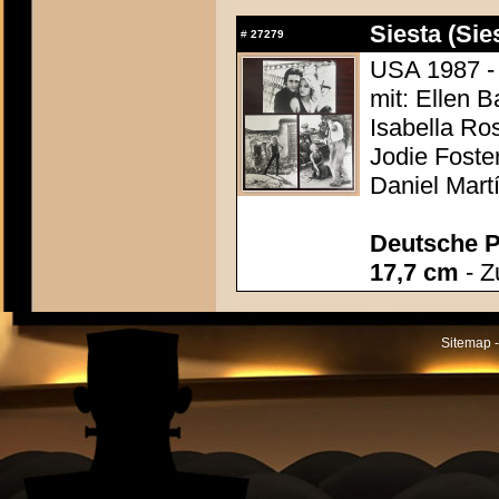
Siesta (Sie
#
27279
USA 1987 -
mit: Ellen B
Isabella Ro
Jodie Foste
Daniel Mart
Deutsche P
17,7 cm
- Z
Sitemap -