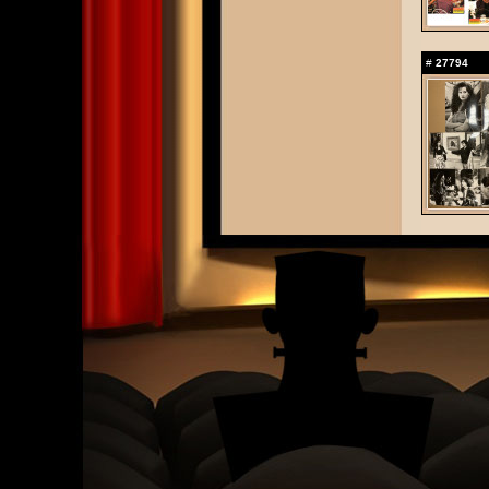
#
27794