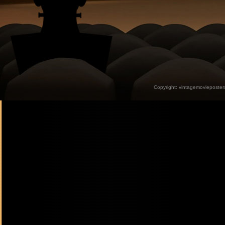
Copyright:
vintagemovieposter