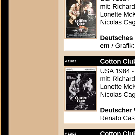
mit: Richar
Lonette Mc
Nicolas Cag
Deutsches 
cm
/ Grafik
Cotton Club
#
11826
USA 1984 - 
mit: Richar
Lonette Mc
Nicolas Cag
Deutscher 
Renato Casa
Cotton Club
#
11825