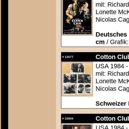
mit: Richar
Lonette Mc
Nicolas Cag
Deutsches P
cm
/ Grafik
Cotton Club
#
12677
USA 1984 - 
mit: Richar
Lonette Mc
Nicolas Cag
Schweizer 
Cotton Club
#
16894
USA 1984 - 