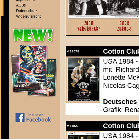
AGBs
Datenschutz
Widerrufsrecht
Cotton Club
#
28078
USA 1984 - 
mit: Richar
Lonette Mc
Nicolas Cag
Deutsches 
Grafik: Ren
Cotton Club
#
11827
USA 1984 - 