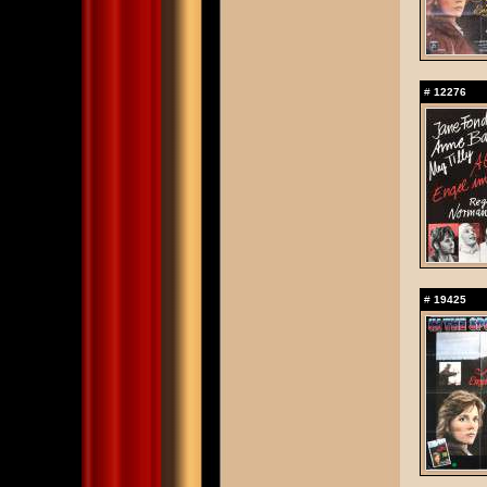
#
12276
#
19425