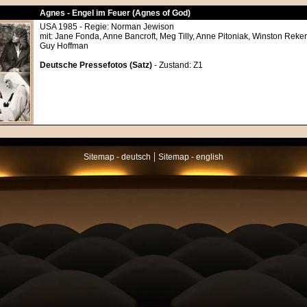
Agnes - Engel im Feuer (Agnes of God)
USA 1985 - Regie: Norman Jewison
mit: Jane Fonda, Anne Bancroft, Meg Tilly, Anne Pitoniak, Winston Rekert
Guy Hoffman
Deutsche Pressefotos (Satz)
- Zustand: Z1
|
Sitemap - deutsch
Sitemap - english