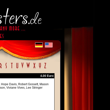
4.00 Euro
k, Hope Davis, Robert Gossett, Mason
on, Viviane Vives, Lee Stringer